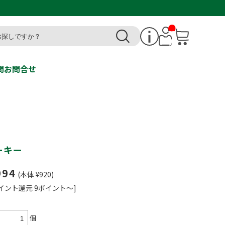
__I
T
M_
CN
T_
_
問
お問合せ
ーキー
994
(本体 ¥920)
イント還元 9ポイント～]
個