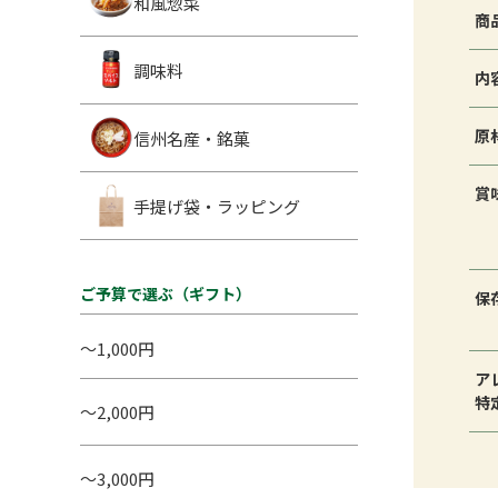
和風惣菜
商
調味料
内
原
信州名産・銘菓
賞
手提げ袋・ラッピング
ご予算で選ぶ（ギフト）
保
～1,000円
ア
特
～2,000円
～3,000円