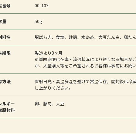
品番号
00-103
容量
50g
材料名
豚ばら肉、食塩、砂糖、水あめ、大豆たん白、卵た
味期限
製造より3ヶ月
※賞味期限は在庫・流通状況により短くなる場合が
が、大量購入等をご希望されるお客様は事前にお問
存方法
直射日光・高温多湿を避けて常温保存。開封後は冷
し上がりください。
レルギー
卵、豚肉、大豆
定原材料