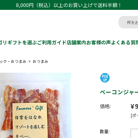
8,000円（税込）以上のお買い上げで送料半額！
ゴリ
ギフトを選ぶ
ご利用ガイド
店舗案内
お客様の声
よくある質
ック・おつまみ
おつまみ
ベーコンジャ
¥
価格:
[ポ
数量: