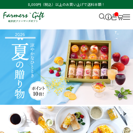
8,000円（税込）以上のお買い上げで送料半額！
__I
T
M_
CN
T_
_