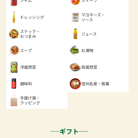
ジャム
スイーツ
マヨネーズ・
ドレッシング
ソース
スナック・
ジュース
おつまみ
スープ
お漬物
洋風惣菜
和風惣菜
調味料
信州名産・銘菓
手提げ袋・
ラッピング
ギフト