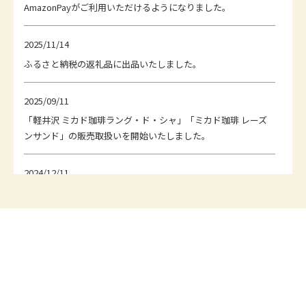
AmazonPayがご利用いただけるようになりました。
2025/11/14
ふるさと納税の返礼品に出品いたしました。
2025/09/11
「軽井沢 ミカド珈琲ラング・ド・シャ」「ミカド珈琲 レーズ
ンサンド」の販売取扱いを開始いたしました。
2024/12/11
ムック本「ニッポンの美味お取り寄せの世界」掲載
2024/10/01
クール便料金／後払い決済手数料 改定（値上げ）のお知らせ