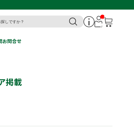
__I
T
M_
CN
T_
_
問
お問合せ
ア掲載