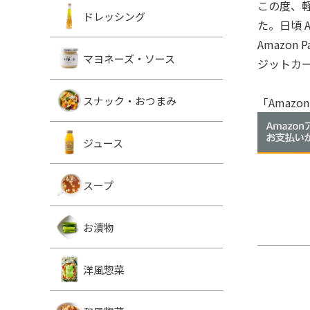
この度、軽
ドレッシング
た。日頃 
Amazo
マヨネーズ・ソース
ジットカ
スナック・おつまみ
「Amaz
ジュース
スープ
お漬物
洋風惣菜