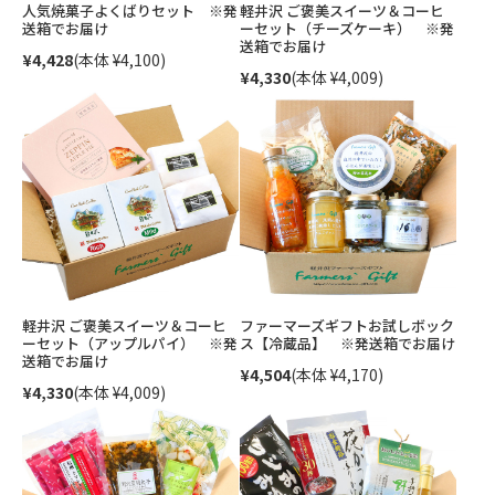
人気焼菓子よくばりセット ※発
軽井沢 ご褒美スイーツ＆コーヒ
送箱でお届け
ーセット（チーズケーキ） ※発
送箱でお届け
¥4,428
(本体 ¥4,100)
¥4,330
(本体 ¥4,009)
軽井沢 ご褒美スイーツ＆コーヒ
ファーマーズギフトお試しボック
ーセット（アップルパイ） ※発
ス【冷蔵品】 ※発送箱でお届け
送箱でお届け
¥4,504
(本体 ¥4,170)
¥4,330
(本体 ¥4,009)