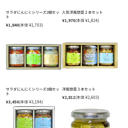
サラダにんにくシリーズ2個セッ
人気洋風惣菜２本セット
ト
¥1,970
(本体 ¥1,824)
¥1,840
(本体 ¥1,703)
サラダにんにくシリーズ3個セッ
洋風惣菜３本セット
ト
¥2,812
(本体 ¥2,603)
¥3,450
(本体 ¥3,194)