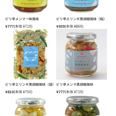
ピリ辛メンマ一味風味
ピリ辛エリンギ黒胡椒風味（瓶）
¥777
(本体 ¥719)
¥939
(本体 ¥869)
ピリ辛エリンギ黒胡椒風味（袋）
ピリ辛メンマ黒胡椒風味
¥810
(本体 ¥750)
¥777
(本体 ¥719)