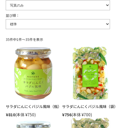
並び順：
35件中1件～35件を表示
サラダにんにくバジル風味（瓶）
サラダにんにくバジル風味（袋）
¥810
(本体 ¥750)
¥756
(本体 ¥700)