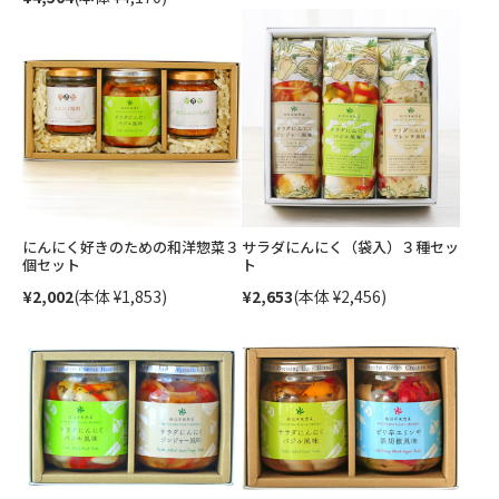
にんにく好きのための和洋惣菜３
サラダにんにく（袋入）３種セッ
個セット
ト
¥2,002
(本体 ¥1,853)
¥2,653
(本体 ¥2,456)