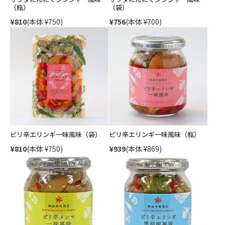
（瓶）
（袋）
¥810
(本体 ¥750)
¥756
(本体 ¥700)
ピリ辛エリンギ一味風味（袋）
ピリ辛エリンギ一味風味（瓶）
¥810
(本体 ¥750)
¥939
(本体 ¥869)