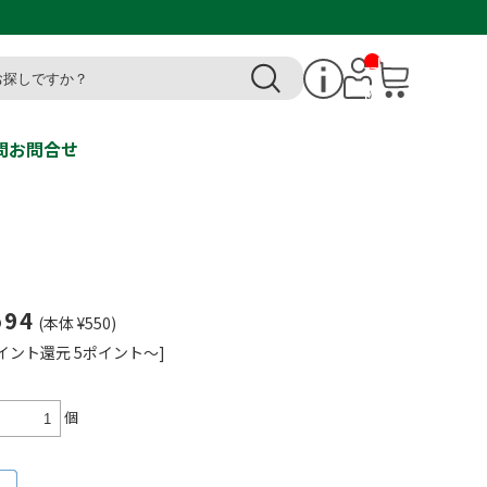
__I
T
M_
CN
T_
_
問
お問合せ
594
(本体 ¥550)
イント還元 5ポイント～]
個