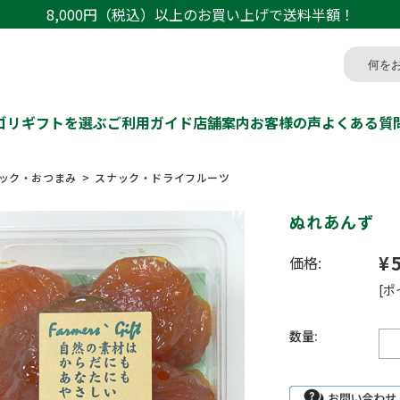
8,000円（税込）以上のお買い上げで送料半額！
ゴリ
ギフトを選ぶ
ご利用ガイド
店舗案内
お客様の声
よくある質
ック・おつまみ
スナック・ドライフルーツ
ぬれあんず
¥
価格:
[ポ
数量: