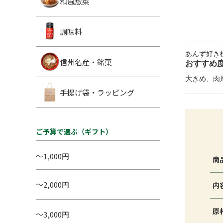
和風惣菜
調味料
あんず好き
信州名産・銘菓
おすすめ
大きめ、肉
手提げ袋・ラッピング
ご予算で選ぶ（ギフト）
～1,000円
商
～2,000円
内
原
～3,000円