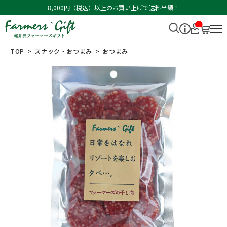
8,000円（税込）以上のお買い上げで送料半額！
__I
T
M_
CN
TOP
スナック・おつまみ
おつまみ
T_
_