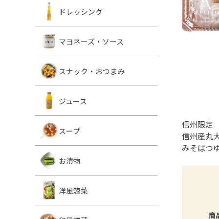
ドレッシング
マヨネーズ・ソース
スナック・おつまみ
ジュース
信州限定
スープ
信州産丸
みそばつ
お漬物
洋風惣菜
商