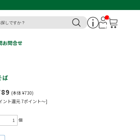
__I
T
M_
CN
T_
_
問
お問合せ
そば
789
(本体 ¥730)
イント還元 7ポイント～]
個