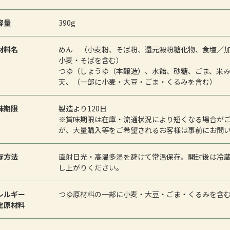
容量
390g
材料名
めん （小麦粉、そば粉、還元澱粉糖化物、食塩／
小麦・そばを含む）
つゆ（しょうゆ（本醸造）、水飴、砂糖、ごま、米
天、（一部に小麦・大豆・ごま・くるみを含む）
味期限
製造より120日
※賞味期限は在庫・流通状況により短くなる場合が
が、大量購入等をご希望されるお客様は事前にお問
存方法
直射日光・高温多湿を避けて常温保存。開封後は冷
し上がりください。
レルギー
つゆ原材料の一部に小麦・大豆・ごま・くるみを含
定原材料