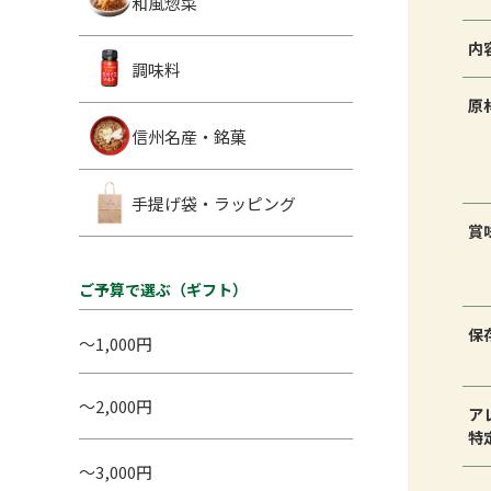
和風惣菜
内
調味料
原
信州名産・銘菓
手提げ袋・ラッピング
賞
ご予算で選ぶ（ギフト）
保
～1,000円
～2,000円
ア
特
～3,000円