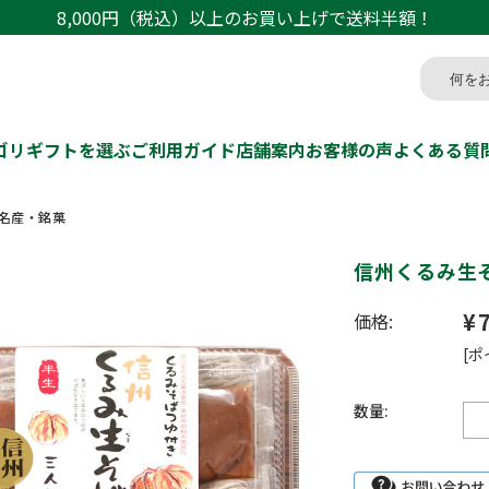
8,000円（税込）以上のお買い上げで送料半額！
ゴリ
ギフトを選ぶ
ご利用ガイド
店舗案内
お客様の声
よくある質
名産・銘菓
信州くるみ生
¥
価格:
[ポ
数量: