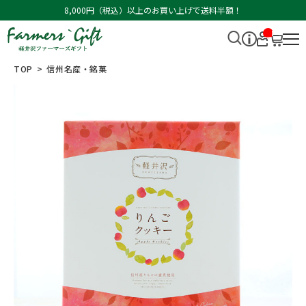
8,000円（税込）以上のお買い上げで送料半額！
__I
T
M_
CN
TOP
信州名産・銘菓
T_
_