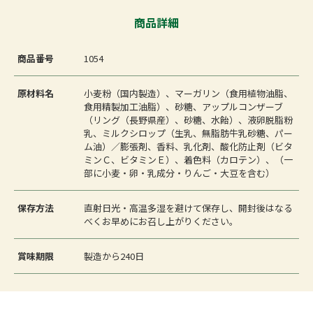
商品詳細
商品番号
1054
原材料名
小麦粉（国内製造）、マーガリン（食用植物油脂、
食用精製加工油脂）、砂糖、アップルコンザーブ
（リング（長野県産）、砂糖、水飴）、液卵脱脂粉
乳、ミルクシロップ（生乳、無脂肪牛乳砂糖、パー
ム油）／膨張剤、香料、乳化剤、酸化防止剤（ビタ
ミンＣ、ビタミンＥ）、着色料（カロテン）、（一
部に小麦・卵・乳成分・りんご・大豆を含む）
保存方法
直射日光・高温多湿を避けて保存し、開封後はなる
べくお早めにお召し上がりください。
賞味期限
製造から240日