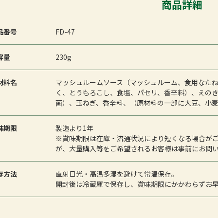
商品詳細
品番号
FD-47
容量
230g
材料名
マッシュルームソース（マッシュルーム、食用なた
く、とうもろこし、食塩、パセリ、香辛料）、えの
菌）、玉ねぎ、香辛料、（原材料の一部に大豆、小
味期限
製造より1年
※賞味期限は在庫・流通状況により短くなる場合が
が、大量購入等をご希望されるお客様は事前にお問
存方法
直射日光・高温多湿を避けて常温保存。
開封後は冷蔵庫で保存し、賞味期限にかかわらずお