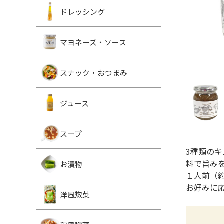
ドレッシング
マヨネーズ・ソース
スナック・おつまみ
ジュース
スープ
3種類の
料で旨み
お漬物
１人前（約
お好みに
洋風惣菜