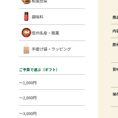
和風惣菜
調味料
商
内
信州名産・銘菓
原
手提げ袋・ラッピング
賞
ご予算で選ぶ（ギフト）
～1,000円
保
～2,000円
～3,000円