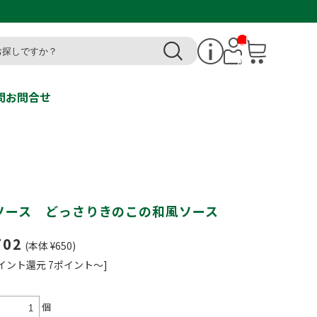
__I
T
M_
CN
T_
_
問
お問合せ
ソース どっさりきのこの和風ソース
702
(本体 ¥650)
イント還元 7ポイント～]
個