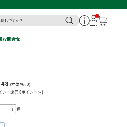
__I
T
M_
CN
T_
_
問
お問合せ
648
(本体 ¥600)
イント還元 6ポイント～]
個