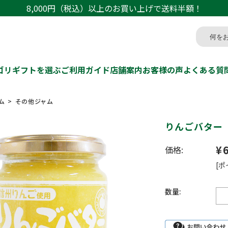
8,000円（税込）以上のお買い上げで送料半額！
ゴリ
ギフトを選ぶ
ご利用ガイド
店舗案内
お客様の声
よくある質
ム
その他ジャム
りんごバター
¥
価格:
[ポ
数量: