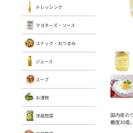
ドレッシング
マヨネーズ・ソース
スナック・おつまみ
ジュース
スープ
お漬物
国内産の
洋風惣菜
糖度30