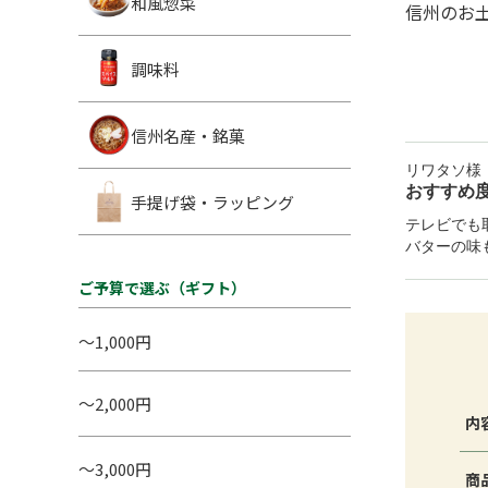
和風惣菜
信州のお
調味料
信州名産・銘菓
リワタソ様
おすすめ
手提げ袋・ラッピング
テレビでも
バターの味
ご予算で選ぶ（ギフト）
～1,000円
～2,000円
内
～3,000円
商