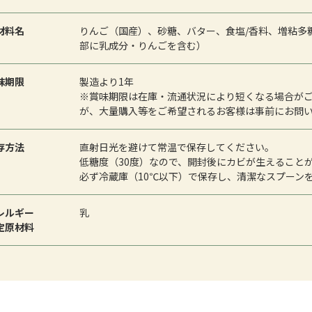
材料名
りんご（国産）、砂糖、バター、食塩/香料、増粘多糖
部に乳成分・りんごを含む）
味期限
製造より1年
※賞味期限は在庫・流通状況により短くなる場合が
が、大量購入等をご希望されるお客様は事前にお問
存方法
直射日光を避けて常温で保存してください。
低糖度（30度）なので、開封後にカビが生えること
必ず冷蔵庫（10℃以下）で保存し、清潔なスプーン
レルギー
乳
定原材料