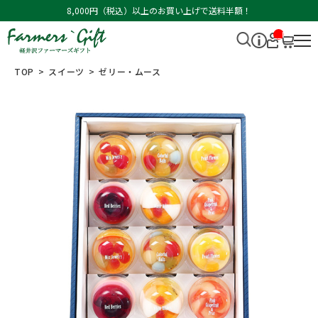
8,000円（税込）以上のお買い上げで送料半額！
__I
T
M_
CN
TOP
スイーツ
ゼリー・ムース
T_
_