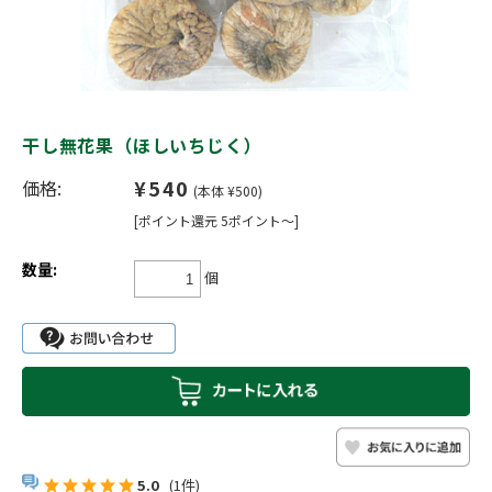
干し無花果（ほしいちじく）
¥540
価格:
(本体 ¥500)
[ポイント還元 5ポイント～]
数量:
個
5.0
(1件)