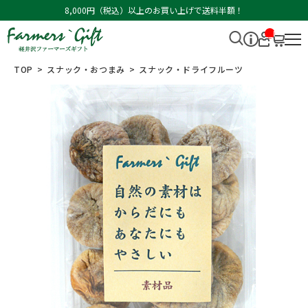
8,000円（税込）以上のお買い上げで送料半額！
__I
T
M_
CN
TOP
スナック・おつまみ
スナック・ドライフルーツ
T_
_