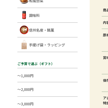
和風惣菜
商
調味料
内
信州名産・銘菓
原
手提げ袋・ラッピング
賞
ご予算で選ぶ（ギフト）
～1,000円
保
～2,000円
ア
特
～3,000円