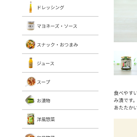
ドレッシング
マヨネーズ・ソース
スナック・おつまみ
ジュース
スープ
食べやす
み漬です
お漬物
あたたか
洋風惣菜