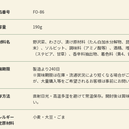
品番号
FO-86
容量
190g
材料名
野沢菜、わさび、漬け原材料（たん白加水分解物、
末）、ソルビット、調味料（アミノ酸等）、酒精、
（ステビア、甘草）、香辛料抽出物、着色料（黄4、
味期限
製造より240日
※賞味期限は在庫・流通状況により短くなる場合が
が、大量購入等をご希望されるお客様は事前にお問
存方法
直射日光・高温多湿を避けて常温保存。開封後は賞
い。
レルギー
小麦・大豆・ごま
定原材料