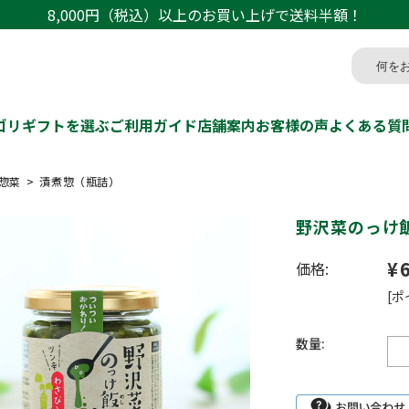
8,000円（税込）以上のお買い上げで送料半額！
ゴリ
ギフトを選ぶ
ご利用ガイド
店舗案内
お客様の声
よくある質
惣菜
漬煮惣（瓶詰）
野沢菜のっけ
¥
価格:
[ポ
数量: