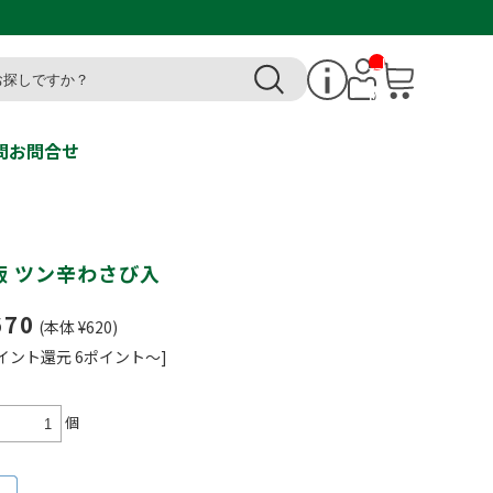
__I
T
M_
CN
T_
_
問
お問合せ
飯 ツン辛わさび入
670
(本体 ¥620)
イント還元 6ポイント～]
個