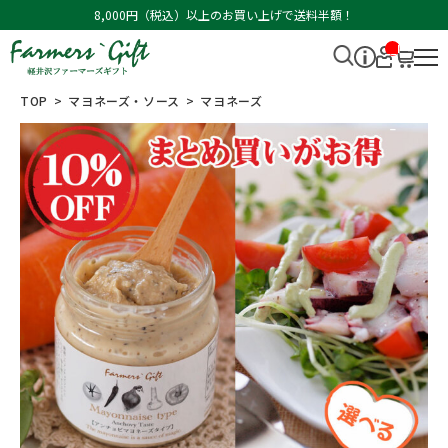
8,000円（税込）以上のお買い上げで送料半額！
__I
T
M_
CN
TOP
マヨネーズ・ソース
マヨネーズ
T_
_