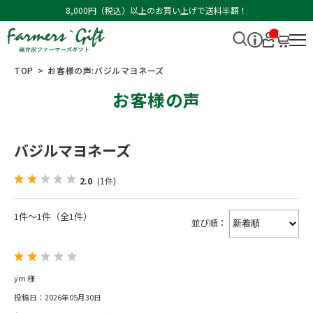
8,000円（税込）以上のお買い上げで送料半額！
__I
T
M_
CN
TOP
お客様の声:バジルマヨネーズ
T_
_
お客様の声
バジルマヨネーズ
2.0
(1件)
1件～1件（全1件）
並び順：
ym 様
投稿日：2026年05月30日