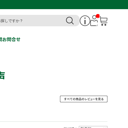
__I
T
M_
CN
T_
_
問
お問合せ
声