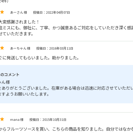
全4件）
あーさん 様
投稿日：2022年04月07日
大変感謝されました！
注ミスにも、御社に、丁寧、かつ誠意あるご対応をしていただき深く感
せていただきます。
あーちゃん 様
投稿日：2016年03月11日
ぐに発送してもらいました。助かりました。
らのコメント
ゃん様
をありがとうございました。在庫がある場合は迅速に対応させていただ
ますようお願いいたします。
mana 様
投稿日：2015年10月31日
からフルーツソースを貰い、こちらの商品を知りました。自分ではなか