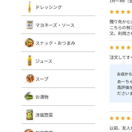
1件～4件（
ドレッシング
贈り先から
マヨネーズ・ソース
こちらの発
又、利用さ
スナック・おつまみ
注文してす
ジュース
お店か
スープ
あーち
高評価
ださい
お漬物
洋風惣菜
以前、友人