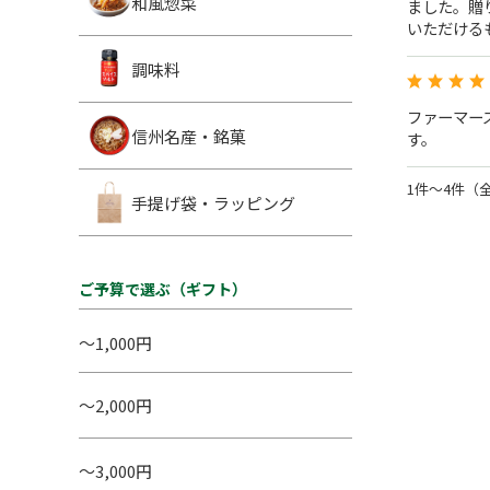
和風惣菜
ました。贈
いただける
調味料
ファーマー
信州名産・銘菓
す。
1件～4件（
手提げ袋・ラッピング
ご予算で選ぶ（ギフト）
～1,000円
～2,000円
～3,000円