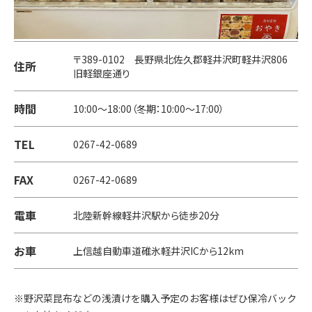
〒389-0102 長野県北佐久郡軽井沢町軽井沢806
住所
旧軽銀座通り
時間
10:00～18:00（冬期：10:00～17:00）
TEL
0267-42-0689
FAX
0267-42-0689
電車
北陸新幹線軽井沢駅から徒歩20分
お車
上信越自動車道碓氷軽井沢ICから12km
野沢菜昆布などの浅漬けを購入予定のお客様はぜひ保冷バック