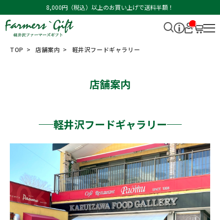
8,000円（税込）以上のお買い上げで送料半額！
__I
T
M_
CN
TOP
店舗案内
軽井沢フードギャラリー
T_
_
店舗案内
軽井沢フードギャラリー