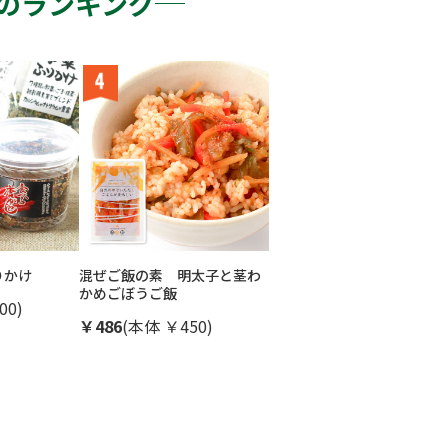
のランキング
りかけ
混ぜご飯の素 明太子と茎わ
かめごぼうご飯
00)
￥486
(本体 ￥450)