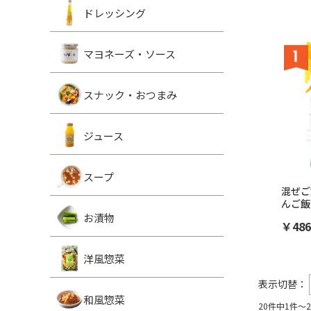
ドレッシング
マヨネーズ・ソース
スナック・おつまみ
ジュース
スープ
混ぜご
んご飯
お漬物
￥486
洋風惣菜
表示切替：
和風惣菜
20件中1件～