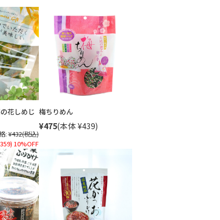
菜の花しめじ
梅ちりめん
¥475
(本体 ¥439)
格:
¥432
(税込)
359)
10%OFF