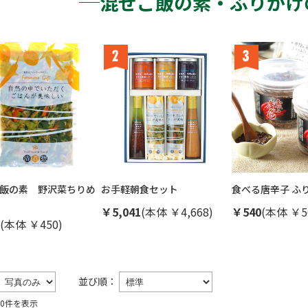
混ぜご飯の素・ふりかけ
飯の素 野沢菜ちりめ
お手軽朝食セット
食べる唐辛子 ふ
￥5,041
(本体 ￥4,668)
￥540
(本体 ￥5
(本体 ￥450)
並び順：
20件を表示