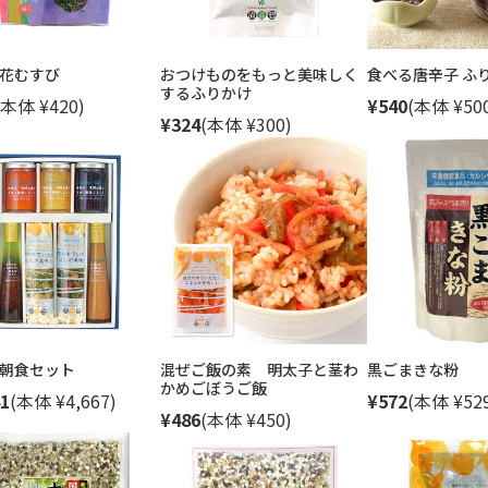
花むすび
おつけものをもっと美味しく
食べる唐辛子 ふ
するふりかけ
(本体 ¥420)
¥540
(本体 ¥50
¥324
(本体 ¥300)
朝食セット
混ぜご飯の素 明太子と茎わ
黒ごまきな粉
かめごぼうご飯
1
(本体 ¥4,667)
¥572
(本体 ¥52
¥486
(本体 ¥450)