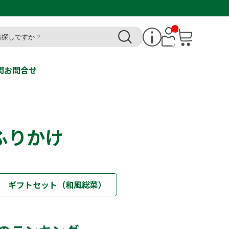
__I
T
M_
CN
T_
_
問
お問合せ
ふりかけ
ギフトセット（和風総菜）