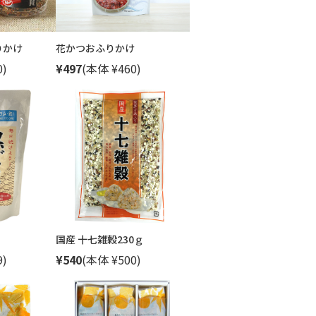
りかけ
花かつおふりかけ
0)
¥497
(本体 ¥460)
国産 十七雑穀230ｇ
9)
¥540
(本体 ¥500)