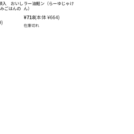
類入 おいし
ラー油鮭ン（らーゆじゃけ
みごはんの
ん）
¥718
(本体 ¥664)
9)
在庫切れ