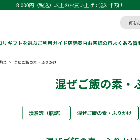
8,000円（税込）以上のお買い上げで送料半額！
ゴリ
ギフトを選ぶ
ご利用ガイド
店舗案内
お客様の声
よくある質
惣菜
混ぜご飯の素・ふりかけ
混ぜご飯の素・
漬煮惣（瓶詰）
混ぜご飯の素・ふりかけ