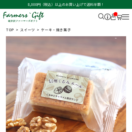
8,000円（税込）以上のお買い上げで送料半額！
__I
T
M_
CN
TOP
スイーツ
ケーキ・焼き菓子
T_
_