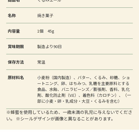
名称
焼き菓子
内容量
1個 45g
賞味期限
製造より90日
保存方法
常温
原材料名
小麦粉（国内製造）、バター、くるみ、砂糖、ショ
ートニング、卵、はちみつ、乳糖を主要原料とする
食品、水飴、バニラビーンズ／膨張剤、香料、乳化
剤、酸化防止剤（V.E）、着色料（カロチン）、（一
部に小麦・卵・乳成分・大豆・くるみを含む）
※蜂蜜を使用しているため、一歳未満の乳児に与えないでくださ
い。 ※シールデザインが画像と異なることがあります。