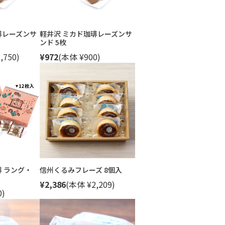
琲レーズンサ
軽井沢 ミカド珈琲レーズンサ
ンド 5枚
,750)
¥972
(本体 ¥900)
琲 ラング・
信州くるみフレーズ 8個入
¥2,386
(本体 ¥2,209)
0)