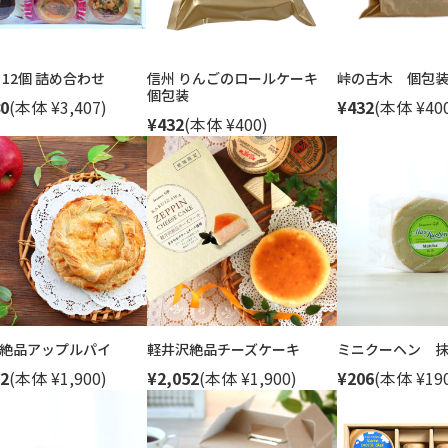
 12個 詰め合わせ
信州 りんごのロールケーキ
峠の古木 個包
個包装
0
(本体 ¥3,407)
¥432
(本体 ¥40
¥432
(本体 ¥400)
絶品アップルパイ
軽井沢絶品チーズケーキ
ミニクーヘン 
2
(本体 ¥1,900)
¥2,052
(本体 ¥1,900)
¥206
(本体 ¥19