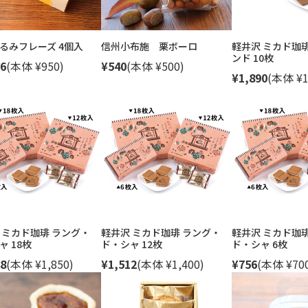
るみフレーズ 4個入
信州小布施 栗ボーロ
軽井沢 ミカド珈
ンド 10枚
6
(本体 ¥950)
¥540
(本体 ¥500)
¥1,890
(本体 ¥1
 ミカド珈琲 ラング・
軽井沢 ミカド珈琲 ラング・
軽井沢 ミカド珈
ャ 18枚
ド・シャ 12枚
ド・シャ 6枚
8
(本体 ¥1,850)
¥1,512
(本体 ¥1,400)
¥756
(本体 ¥70