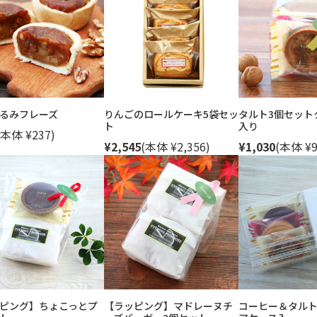
るみフレーズ
りんごのロールケーキ5袋セッ
タルト3個セット
ト
入り
(本体 ¥237)
¥2,545
(本体 ¥2,356)
¥1,030
(本体 ¥9
ピング】ちょこっとプ
【ラッピング】マドレーヌチ
コーヒー＆タルト