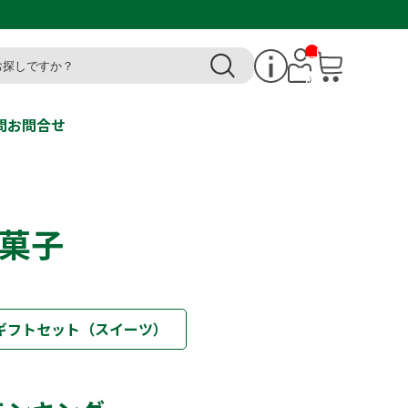
__I
T
M_
CN
T_
_
問
お問合せ
菓子
ギフトセット（スイーツ）