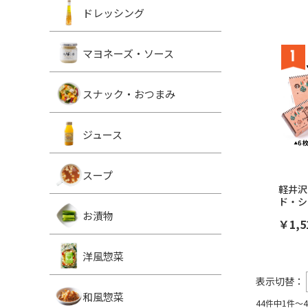
ドレッシング
マヨネーズ・ソース
スナック・おつまみ
ジュース
スープ
軽井沢
ド・シ
お漬物
￥1,5
洋風惣菜
表示切替：
和風惣菜
44件中1件～