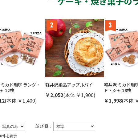
ケーキ・焼き菓子の
 ミカド珈琲 ラング・
軽井沢絶品アップルパイ
軽井沢 ミカド珈
ャ 12枚
ド・シャ 18枚
￥2,052
(本体 ￥1,900)
12
(本体 ￥1,400)
￥1,998
(本体 ￥
並び順：
40件を表示