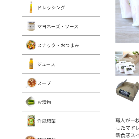
ドレッシング
マヨネーズ・ソース
スナック・おつまみ
ジュース
スープ
お漬物
職人が一
洋風惣菜
したマド
新食感ス