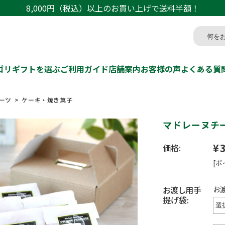
8,000円（税込）以上のお買い上げで送料半額！
ゴリ
ギフトを選ぶ
ご利用ガイド
店舗案内
お客様の声
よくある質
ーツ
ケーキ・焼き菓子
マドレーヌチ
¥
価格:
[ポ
お渡し用手
お
提げ袋: