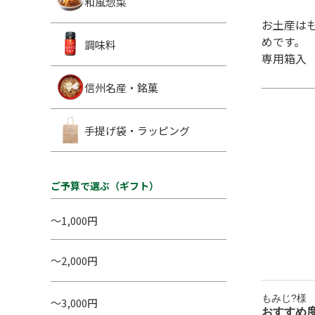
和風惣菜
お土産は
めです。
調味料
専用箱入
信州名産・銘菓
手提げ袋・ラッピング
ご予算で選ぶ（ギフト）
～1,000円
～2,000円
もみじ?様
～3,000円
おすすめ