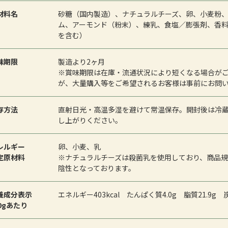
材料名
砂糖（国内製造）、ナチュラルチーズ、卵、小麦粉
ム、アーモンド（粉末）、練乳、食塩／膨張剤、香
を含む）
味期限
製造より2ヶ月
※賞味期限は在庫・流通状況により短くなる場合が
が、大量購入等をご希望されるお客様は事前にお問
存方法
直射日光・高温多湿を避けて常温保存。開封後は冷
し上がりください。
レルギー
卵、小麦、乳
定原材料
※ナチュラルチーズは殺菌乳を使用しており、商品
陰性となっております。
養成分表示
エネルギー403kcal たんぱく質4.0g 脂質21.9g
00gあたり