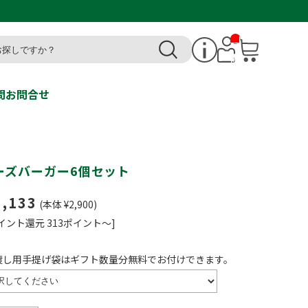
__I
T
M_
CN
T_
_
問
お問合せ
ーズバーガー6個セット
3,133
(本体 ¥2,900)
イント還元 313ポイント～]
渡し用手提げ袋はギフト数量分無料でお付けできます。