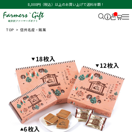
8,000円（税込）以上のお買い上げで送料半額！
__I
T
M_
CN
TOP
信州名産・銘菓
T_
_