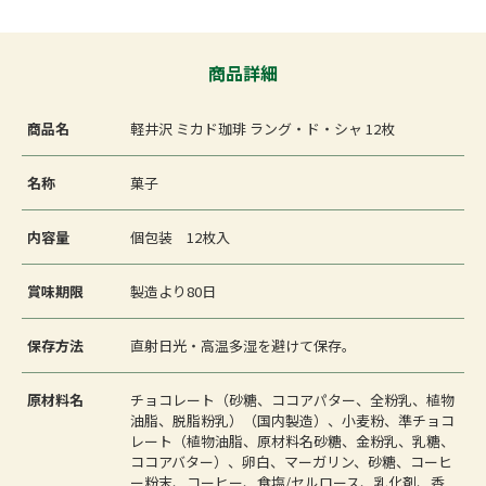
商品詳細
商品名
軽井沢 ミカド珈琲 ラング・ド・シャ 12枚
名称
菓子
内容量
個包装 12枚入
賞味期限
製造より80日
保存方法
直射日光・高温多湿を避けて保存。
原材料名
チョコレート（砂糖、ココアパター、全粉乳、植物
油脂、脱脂粉乳）（国内製造）、小麦粉、準チョコ
レート（植物油脂、原材料名砂糖、金粉乳、乳糖、
ココアバター）、卵白、マーガリン、砂糖、コーヒ
ー粉末、コーヒー、食塩/セルロース、乳化剤、香