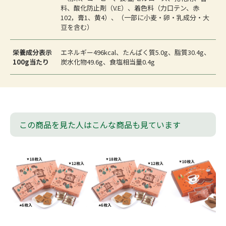
料、酸化防止剤（V.E）、着色料（力口テン、赤
102，膏1、黄4）、（一部に小麦・卵・乳成分・大
豆を含む）
栄養成分表示
エネルギー496kcal、たんぱく質5.0g、脂質30.4g、
100g当たり
炭水化物49.6g、食塩相当量0.4g
この商品を見た人はこんな商品も見ています