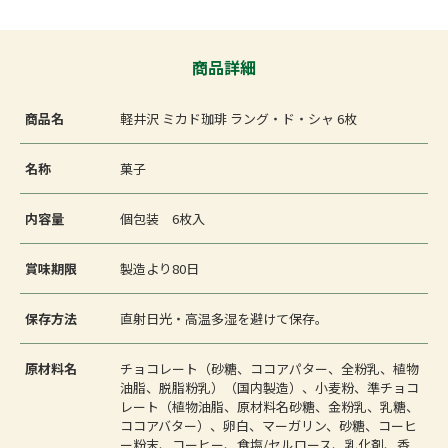
商品詳細
商品名
軽井沢 ミカド珈琲 ラング・ド・シャ 6枚
名称
菓子
内容量
個包装 6枚入
賞味期限
製造より80日
保存方法
直射日光・高温多湿を避けて保存。
原材料名
チョコレート（砂糖、ココアパター、全粉乳、植物
油脂、脱脂粉乳）（国内製造）、小麦粉、準チョコ
レート（植物油脂、原材料名砂糖、金粉乳、乳糖、
ココアバター）、卵白、マーガリン、砂糖、コーヒ
ー粉末、コーヒー、食塩/セルロース、乳化剤、香