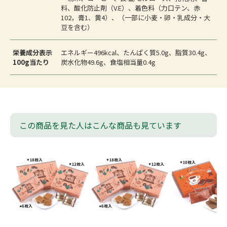
料、酸化防止剤（V.E）、着色料（力口テン、赤
102，膏1、黄4）、（一部に小麦・卵・乳成分・大
豆を含む）
栄養成分表示
エネルギー496kcal、たんぱく質5.0g、脂質30.4g、
100g当たり
炭水化物49.6g、食塩相当量0.4g
この商品を見た人はこんな商品も見ています