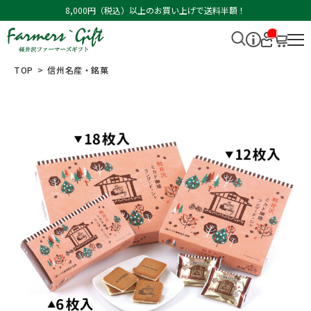
8,000円（税込）以上のお買い上げで送料半額！
__I
T
M_
CN
TOP
信州名産・銘菓
T_
_