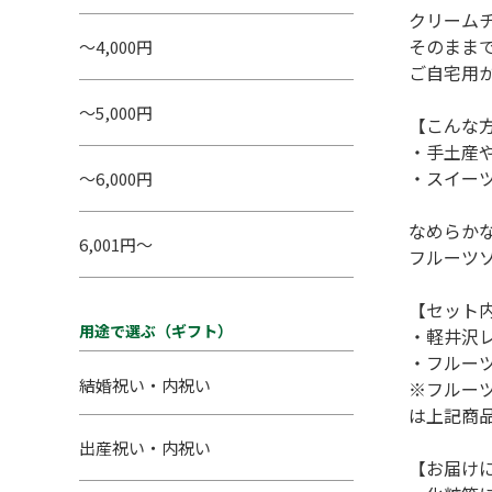
クリーム
そのまま
～4,000円
ご自宅用
～5,000円
【こんな
・手土産
・スイー
～6,000円
なめらか
6,001円～
フルーツ
【セット
用途で選ぶ（ギフト）
・軽井沢
・フルー
結婚祝い・内祝い
※フルー
は上記商
出産祝い・内祝い
【お届け