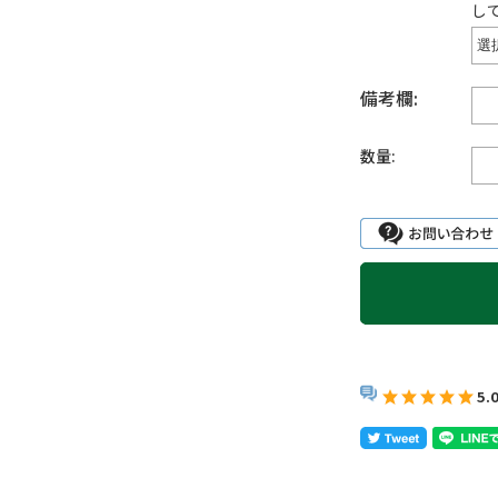
し
備考欄:
数量:
5.