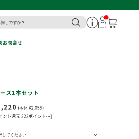
__I
T
M_
CN
T_
_
問
お問合せ
ソース1本セット
2,220
(本体 ¥2,055)
イント還元 222ポイント～]