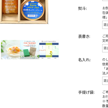
熨斗:
お
包
様
表書き:
ご
文
名入れ:
の
依
「
法
手提げ袋:
ご
お
※
数