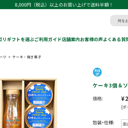
8,000円（税込）以上のお買い上げで送料半額！
ゴリ
ギフトを選ぶ
ご利用ガイド
店舗案内
お客様の声
よくある質
ーツ
ケーキ・焼き菓子
ケーキ3個＆
¥
価格:
[ポ
包装・仕様: