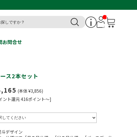
__I
T
M_
CN
T_
_
問
お問合せ
ソース2本セット
4,165
(本体 ¥3,856)
イント還元 416ポイント～]
熨斗デザイン