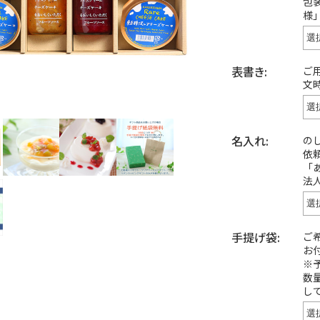
包
様
表書き:
ご
文
名入れ:
の
依
「
法
手提げ袋:
ご
お
※
数
し