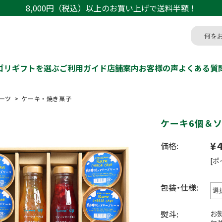
8,000円（税込）以上のお買い上げで送料半額！
ゴリ
ギフトを選ぶ
ご利用ガイド
店舗案内
お客様の声
よくある質
ーツ
ケーキ・焼き菓子
ケーキ6個＆
¥
価格:
[ポ
包装・仕様:
熨斗:
お