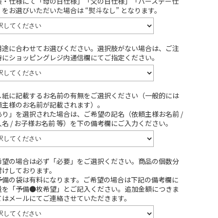
装・仕様にて「母の日仕様」「父の日仕様」「バースデー仕
」をお選びいただいた場合は “熨斗なし” となります。
用途に合わせてお選びください。選択肢がない場合は、ご注
時にショッピングレジ内通信欄にてご指定ください。
し紙に記載するお名前の有無をご選択ください（一般的には
頼主様のお名前が記載されます）。
あり」を選択された場合は、ご希望の記名（依頼主様お名前 /
人名 / お子様お名前 等）を下の備考欄にご入力ください。
希望の場合は必ず「必要」をご選択ください。商品の個数分
付けしております。
予備の袋は有料になります。ご希望の場合は下記の備考欄に
量を「予備●枚希望」とご記入ください。追加金額につきま
てはメールにてご連絡させていただきます。