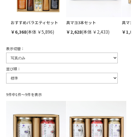
おすすめバラエティセット
具マヨ3本セット
具マヨ2
￥6,368
(本体 ￥5,896)
￥2,628
(本体 ￥2,433)
￥1,87
表示切替：
並び順：
9件中1件～9件を表示