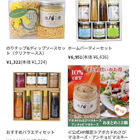
のりチップ&ディップソースセッ
ホームパーティーセット
ト（クリアケース入）
¥6,951
(本体 ¥6,436)
¥1,322
(本体 ¥1,224)
おすすめバラエティセット
≪公式HP限定≫アボカドわさび
マヨネーズ・アンチョビマヨネー