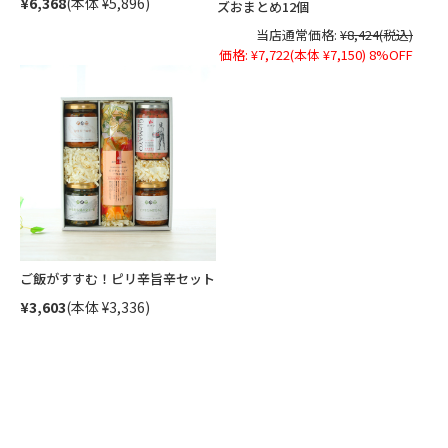
¥6,368
(本体 ¥5,896)
ズおまとめ12個
当店通常価格:
¥8,424
(税込)
価格:
¥7,722
(本体 ¥7,150)
8%OFF
ご飯がすすむ！ピリ辛旨辛セット
¥3,603
(本体 ¥3,336)